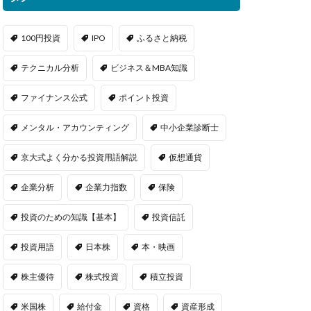
100円投資
IPO
ふるさと納税
テクニカル分析
ビジネス＆MBA知識
ファイナンス公式
ポイント投資
メンタル・アカウンティング
中小企業診断士
京大式よく分かる投資用語解説
仮想通貨
企業分析
企業力指数
保険
投資のための知識【基本】
投資信託
投資用語
日本株
本・映画
株主優待
株式投資
積立投資
米国株
給付金
資格
資産形成