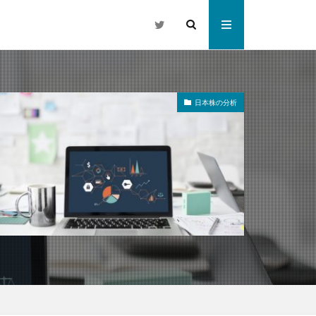
日本株の分析
株式投資
力指数
企業分析
グ
と納税
資産形成