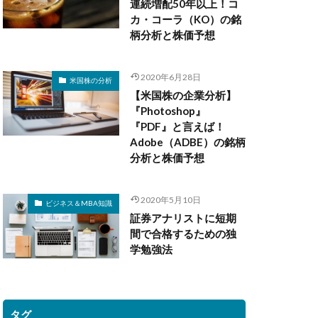
連続増配50年以上！コ
カ・コーラ（KO）の銘
柄分析と株価予想
2020年6月28日
米国株の分析
【米国株の企業分析】
『Photoshop』
『PDF』と言えば！
Adobe（ADBE）の銘柄
分析と株価予想
2020年5月10日
ビジネス＆MBA知識
証券アナリストに短期
間で合格するための独
学勉強法
タグ