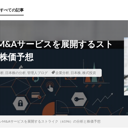
すべての記事
M&Aサービスを展開するスト
と株価予想
投資のための知識【基本】
資格
給付金
米国株
積立投資
分析
・映画
,
日本株の分析
日本株
,
管理人ブログ
投資用語
企業分析
投資信託
,
日本株
,
株式投資
保険
IPO
企業
大式よく分かる投資用語解説
中小企業診断士
メンタル・アカウンティン
ファイナンス公式
ビジネス＆MBA知識
テクニカル分析
ふるさ
検索
ンM&Aサービスを展開するストライク（6196）の分析と株価予想