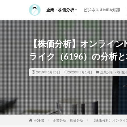
日本株の分析
米国株の分析
企業・株価分析
ビジネス＆MBA知識
日本株の分析
米国株の分析
カテゴリー
【株価分析】オンライン
タグ
ライク（6196）の分析
100円投資
2019年8月25日
2020年5月14日
株主優待
企業分析・株価
本
仮想通貨
京
ポイント投資
HOME
企業分析・株価分析
【株価分析】オンライ