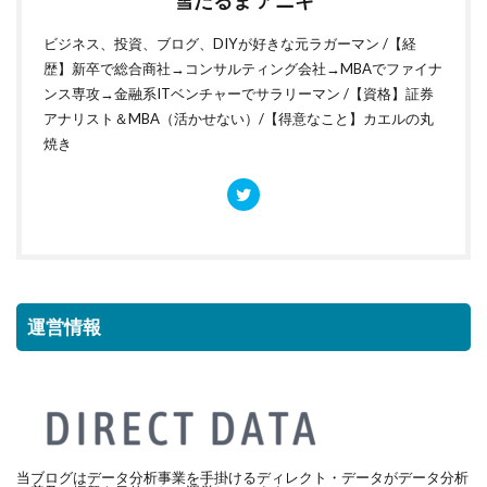
雪だるま アニキ
ビジネス、投資、ブログ、DIYが好きな元ラガーマン /【経
歴】新卒で総合商社→コンサルティング会社→MBAでファイナ
ンス専攻→金融系ITベンチャーでサラリーマン /【資格】証券
アナリスト＆MBA（活かせない）/【得意なこと】カエルの丸
焼き
運営情報
当ブログはデータ分析事業を手掛ける
ディレクト・データ
がデータ分析