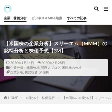
カテゴリー
企業・株価分析
ビジネス＆MBA知識
すべての記事
タグ
100円投資
投資のための知識【基本】
資格
【米国株の企業分析】スリーエム（MMM）の
給付金
米国株
積立投資
株式投資
銘柄分析と株価予想【3M】
株主優待
本・映画
日本株
投資用語
投資信託
保険
IPO
企業力指数
2020年1月14日
2020年6月28日
企業分析・株価分析
,
管理人ブログ
,
米国株の分析
企業分析
仮想通貨
企業分析
,
株式投資
,
米国株
京大式よく分かる投資用語解説
中小企業診断士
メンタル・アカウンティング
ポイント投資
ファイナンス公式
ビジネス＆MBA知識
HOME
企業分析・株価分析
【米国株の企業分析】スリーエム
テクニカル分析
ふるさと納税
資産形成