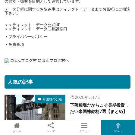
の普及・振興を目的として運営しています。
データ分析に関するお悩み事はディレクト・データまでお気軽にご相談
下さい。
＞＞
ディレクト・データ公式HP
＞＞
ディレクト・データご相談窓口
・プライバシーポリシー
・免責事項
人気の記事
2020年5月7日
米国株の分析
下落相場だからこそ長期投資し
たい米国株銘柄7選【まとめ】
ホーム
シェア
メニュー
TOPへ