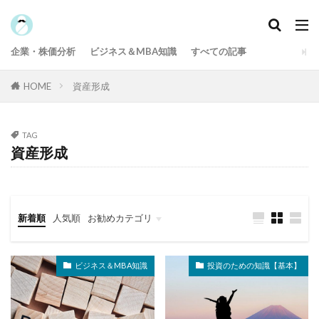
カテゴリー
企業・株価分析
ビジネス＆MBA知識
すべての記事
タグ
HOME
資産形成
100円投資
投資のための知識【基本】
資格
給付金
米国株
積立投資
株式投資
TAG
株主優待
本・映画
日本株
投資用語
資産形成
投資信託
保険
IPO
企業力指数
企業分析
仮想通貨
京大式よく分かる投資用語解説
中小企業診断士
新着順
人気順
お勧めカテゴリ
メンタル・アカウンティング
ポイント投資
企業分析・株価分析
投資のための知識
ファイナンス公式
ビジネス＆MBA知識
ビジネス＆MBA知識
投資のための知識【基本】
テクニカル分析
ふるさと納税
資産形成