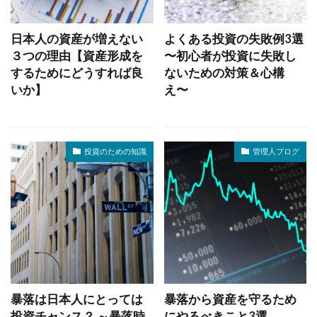
日本人の資産が増えない
よくある投資の失敗例3選
３つの理由【資産形成を
〜初心者が投資に失敗し
するためにどうすれば良
ないための対策＆心構
いか】
え〜
投資のための知識
管理人ブログ
暴落は日本人にとっては
暴落から資産を守るため
投資チャンス？ ～暴落時
にやるべきこと3選