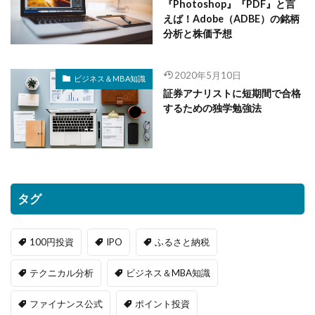
『Photoshop』『PDF』と言
えば！Adobe（ADBE）の銘柄
分析と株価予想
2020年5月10日
ビジネス＆MBA知識
証券アナリストに短期間で合格
するための独学勉強法
タグ
100円投資
IPO
ふるさと納税
テクニカル分析
ビジネス＆MBA知識
ファイナンス公式
ポイント投資