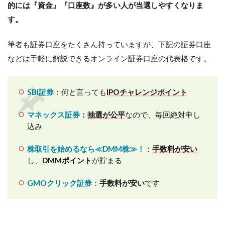
的には『資金』『口座数』が多い人が当選しやすくなりま
す。
筆者も証券口座をたくさん持っていますが、下記の証券口座
などは手軽に解説できるオンライン証券口座の代表格です。
SBI証券
：
何と言っても
IPOチャレンジポイント
マネックス証券
：
抽選が公平
なので、毎回絶対申し
込み
株取引を始めるなら≪DMM株≫！
：
手数料が安い
し、
DMMポイント
が貯まる
GMOクリック証券
：
手数料が安い
です