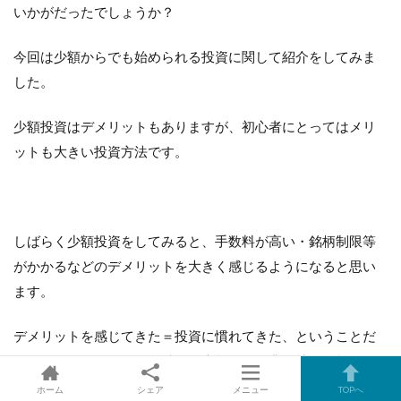
いかがだったでしょうか？
今回は少額からでも始められる投資に関して紹介をしてみま
した。
少額投資はデメリットもありますが、初心者にとってはメリ
ットも大きい投資方法です。
しばらく少額投資をしてみると、手数料が高い・銘柄制限等
がかかるなどのデメリットを大きく感じるようになると思い
ます。
デメリットを感じてきた＝投資に慣れてきた、ということだ
と思いますので、この段階で、本格的に企業の株価分析など
を行い、個別株の投資などにチャレンジしてみてもいいかも
ホーム
シェア
メニュー
TOPへ