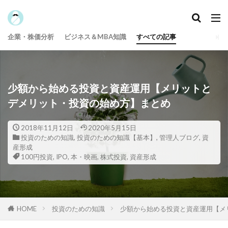
カテゴリー
企業・株価分析
ビジネス＆MBA知識
すべての記事
タグ
100円投資
投資のための知識【基本】
資格
少額から始める投資と資産運用【メリットと
給付金
米国株
積立投資
株式投資
デメリット・投資の始め方】まとめ
株主優待
本・映画
日本株
投資用語
投資信託
保険
IPO
企業力指数
2018年11月12日
2020年5月15日
投資のための知識
,
投資のための知識【基本】
,
管理人ブログ
,
資
企業分析
仮想通貨
産形成
京大式よく分かる投資用語解説
中小企業診断士
100円投資
,
IPO
,
本・映画
,
株式投資
,
資産形成
メンタル・アカウンティング
ポイント投資
ファイナンス公式
ビジネス＆MBA知識
テクニカル分析
ふるさと納税
資産形成
HOME
投資のための知識
少額から始める投資と資産運用【メ